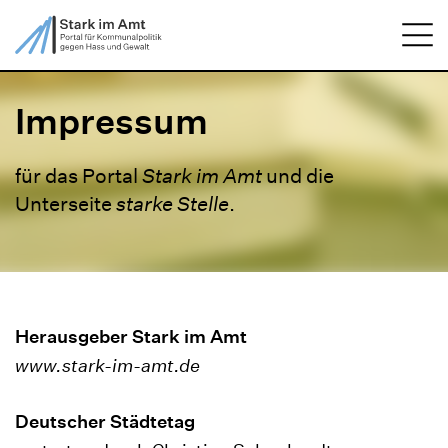
ZUM HAUPTINHALT SPRINGEN
Me
ZUR SUCHE SPRINGEN
Impressum
für das Portal
Stark im Amt
und die
Unterseite
starke Stelle
.
Herausgeber Stark im Amt
www.stark-im-amt.de
Deutscher Städtetag