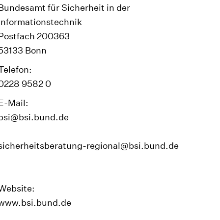
✆ 116123
Bundesamt für Sicherheit in der
Informationstechnik
Zur regionalen Ortsliste
Postfach 200363
53133 Bonn
Telefon:
0228 9582 0
E-Mail:
bsi@bsi.bund.de
sicherheitsberatung-regional@bsi.bund.de
Website:
www.bsi.bund.de