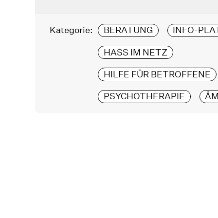
Kategorie:
BERATUNG
INFO-PL
HASS IM NETZ
HILFE FÜR BETROFFENE
PSYCHOTHERAPIE
ÄM