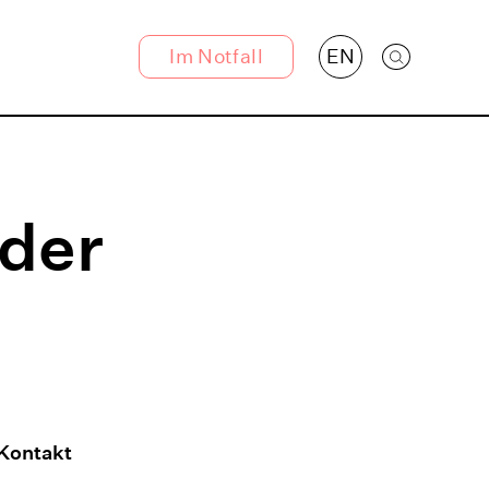
Im Notfall
EN
Suche öff
Hier finden Sie Hilfe!
Polizei
 der
✆ 110
Telefonseelsorge
✆ 0800-1110111
Kontakt
✆ 0800-1110222