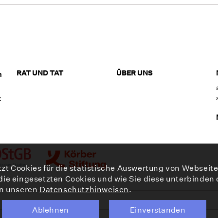
RAT UND TAT
ÜBER UNS
n
t
zt Cookies für die statistische Auswertung von Webseit
die eingesetzten Cookies und wie Sie diese unterbinden
in unseren
Datenschutzhinweisen
.
Ablehnen
Einverstanden