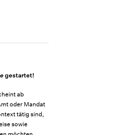
le
gestartet!
cheint ab
 Amt oder Mandat
text tätig sind,
eise sowie
den möchten,