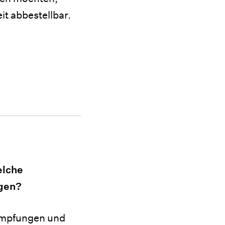
t abbestellbar.
elche
ngen?
impfungen und