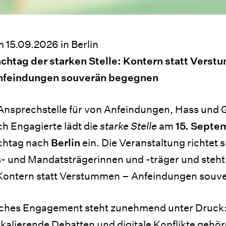
 15.09.2026 in Berlin
chtag der starken Stelle: Kontern statt Vers
nfeindungen souverän begegnen
Ansprechstelle für von Anfeindungen, Hass und G
h Engagierte lädt die
starke Stelle
am
15. Septe
achtag nach
Berlin
ein. Die Veranstaltung richtet s
und Mandatsträgerinnen und -träger und steht 
"Kontern statt Verstummen – Anfeindungen souv
ches Engagement steht zunehmend unter Druck:
alierende Debatten und digitale Konflikte gehöre