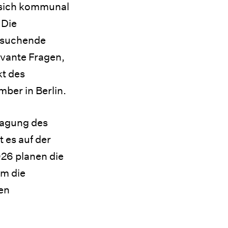
e sich kommunal
 Die
atsuchende
evante Fragen,
kt des
mber in Berlin.
tagung des
 es auf der
026 planen die
em die
en