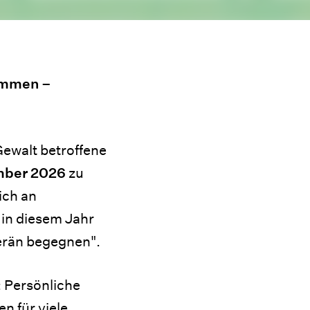
✆ 116123
Zur regionalen Ortsliste
tummen –
ewalt betroffene
mber 2026
zu
ich an
in diesem Jahr
erän begegnen".
 Persönliche
n für viele