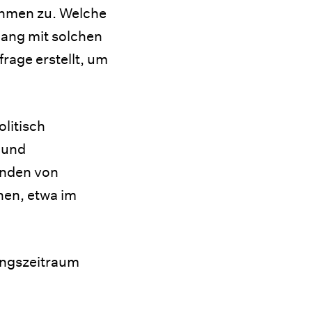
ehmen zu. Welche
ang mit solchen
rage erstellt, um
litisch
 und
änden von
nen, etwa im
ungszeitraum