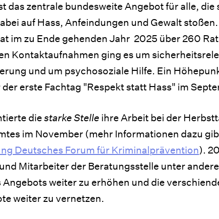
st das zentrale bundesweite Angebot für alle, di
abei auf Hass, Anfeindungen und Gewalt stoßen.
hat im zu Ende gehenden Jahr 2025 über 260 R
 den Kontaktaufnahmen ging es um sicherheitsrel
tierung und um psychosoziale Hilfe. Ein Höhepun
 der erste Fachtag "Respekt statt Hass" im Septe
ierte die
starke Stelle
ihre Arbeit bei der Herbst
tes im November (mehr Informationen dazu gibt
tung Deutsches Forum für Kriminalprävention
). 2
und Mitarbeiter der Beratungsstelle unter ander
es Angebots weiter zu erhöhen und die verschiend
e weiter zu vernetzen.