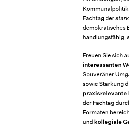
Kommunalpolitiker
Fachtag der
stark
demokratisches 
handlungsfähig, s
Freuen Sie sich 
interessanten
W
Souveräner Umgan
sowie Stärkung de
praxisrelevante
der Fachtag durc
Formaten bereiche
und
kollegiale 