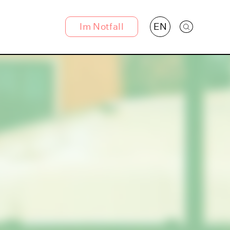
Im Notfall
EN
Suche öff
Hier finden Sie Hilfe!
Polizei
✆ 110
Telefonseelsorge
✆ 0800-1110111
✆ 0800-1110222