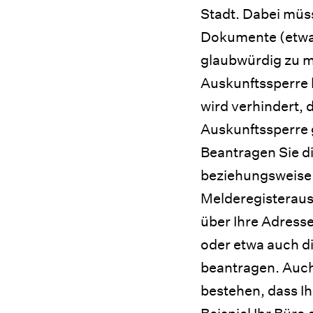
Stadt. Dabei müss
Dokumente (etwa 
glaubwürdig zu ma
Auskunftssperre b
wird verhindert, 
Auskunftssperre g
Beantragen Sie d
beziehungsweise 
Melderegisterausk
über Ihre Adresse
oder etwa auch d
beantragen. Auch
bestehen, dass I