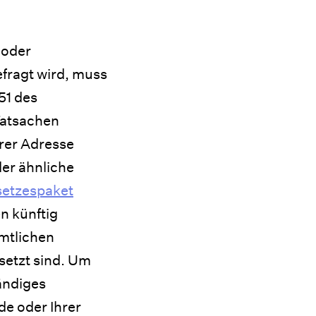
 oder
efragt wird, muss
51 des
Tatsachen
hrer Adresse
der ähnliche
etzespaket
n künftig
amtlichen
setzt sind. Um
ändiges
e oder Ihrer