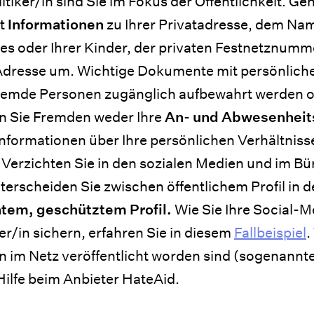
iker/in sind Sie im Fokus der Öffentlichkeit. Ge
it
Informationen
zu Ihrer Privatadresse, dem Nam
des oder Ihrer Kinder, der privaten Festnetznumm
Adresse um. Wichtige Dokumente mit persönlich
 fremde Personen zugänglich aufbewahrt werden o
en Sie Fremden weder Ihre
An- und Abwesenheit
nformationen über Ihre persönlichen Verhältnisse
 Verzichten Sie in den sozialen Medien und im Bü
terscheiden Sie zwischen öffentlichem Profil in d
tem, geschütztem Profil.
Wie Sie Ihre Social-Me
r/in sichern, erfahren Sie in diesem
Fallbeispiel
.
n im Netz veröffentlicht worden sind (sogenannt
ilfe beim Anbieter HateAid.