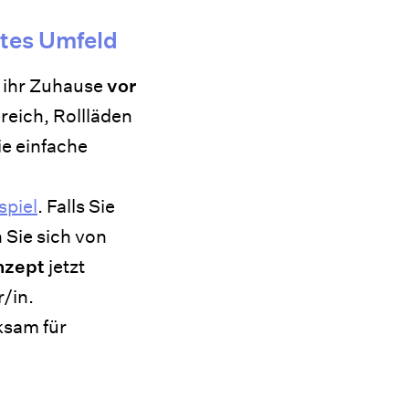
ates Umfeld
, ihr Zuhause
vor
eich, Rollläden
ie einfache
spiel
. Falls Sie
 Sie sich von
nzept
jetzt
r/in.
ksam für