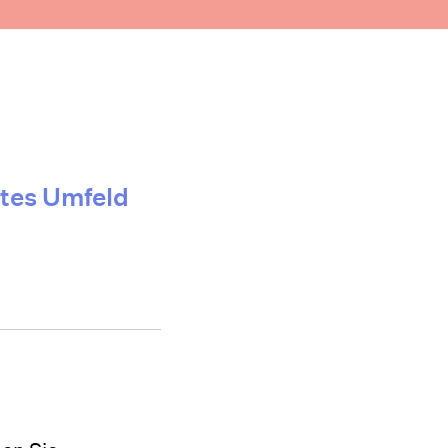
✆ 116123
Zur regionalen Ortsliste
ates Umfeld