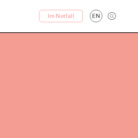
Im Notfall
EN
Suche öff
Hier finden Sie Hilfe!
Polizei
✆ 110
Telefonseelsorge
✆ 0800-1110111
✆ 0800-1110222