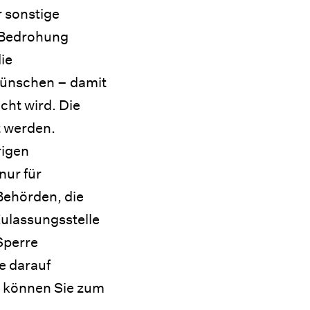
r sonstige
 Bedrohung
ie
ünschen – damit
cht wird. Die
t werden.
rigen
nur für
Behörden, die
Zulassungsstelle
Sperre
e darauf
e können Sie zum