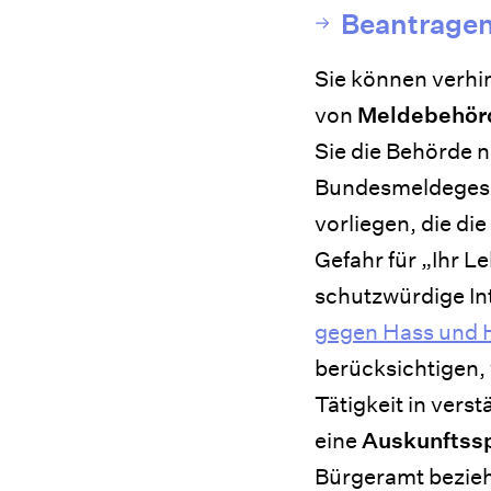
Beantragen
Sie können verhin
von
Meldebehö
Sie die Behörde n
Bundesmeldegeset
vorliegen, die di
Gefahr für „Ihr L
schutzwürdige In
gegen Hass und 
berücksichtigen,
Tätigkeit in ver
eine
Auskunftss
Bürgeramt bezieh