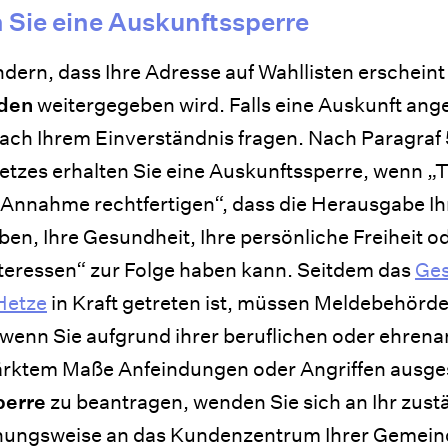
 Sie eine Auskunftssperre
dern, dass Ihre Adresse auf Wahllisten erscheint
rden
weitergegeben wird. Falls eine Auskunft ang
ach Ihrem Einverständnis fragen. Nach Paragraf 
zes erhalten Sie eine Auskunftssperre, wenn „
e Annahme rechtfertigen“, dass die Herausgabe I
eben, Ihre Gesundheit, Ihre persönliche Freiheit o
teressen“ zur Folge haben kann. Seitdem das
Ges
Hetze
in Kraft getreten ist, müssen Meldebehörde
 wenn Sie aufgrund ihrer beruflichen oder ehren
stärktem Maße Anfeindungen oder Angriffen ausge
perre
zu beantragen, wenden Sie sich an Ihr zust
ungsweise an das Kundenzentrum Ihrer Gemeind