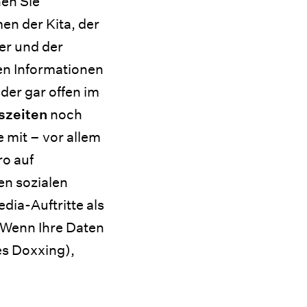
hen Sie
en der Kita, der
er und der
en Informationen
der gar offen im
szeiten
noch
 mit – vor allem
ro auf
en sozialen
dia-Auftritte als
 Wenn Ihre Daten
es Doxxing),